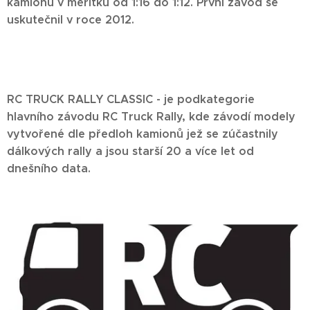
kamionů v měřítku od 1:16 do 1:12. První závod se
uskutečnil v roce 2012.
RC TRUCK RALLY CLASSIC - je podkategorie
hlavního závodu RC Truck Rally, kde závodí modely
vytvořené dle předloh kamionů jež se zúčastnily
dálkových rally a jsou starší 20 a více let od
dnešního data.