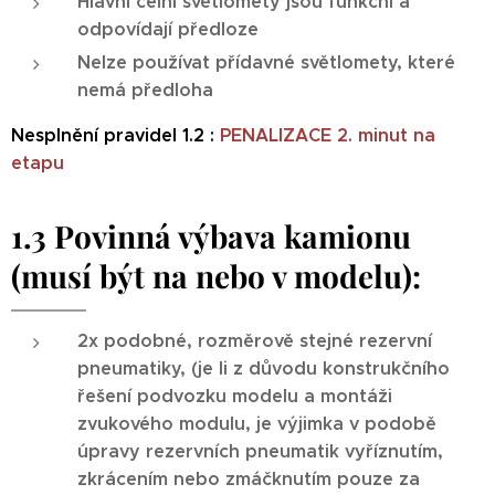
Hlavní čelní světlomety jsou funkční a
odpovídají předloze
Nelze používat přídavné světlomety, které
nemá předloha
Nesplnění pravidel 1.2 :
PENALIZACE 2. minut na
etapu
1.3 Povinná výbava kamionu
(musí být na nebo v modelu):
2x podobné, rozměrově stejné rezervní
pneumatiky, (je li z důvodu konstrukčního
řešení podvozku modelu a montáži
zvukového modulu, je výjimka v podobě
úpravy rezervních pneumatik vyříznutím,
zkrácením nebo zmáčknutím pouze za