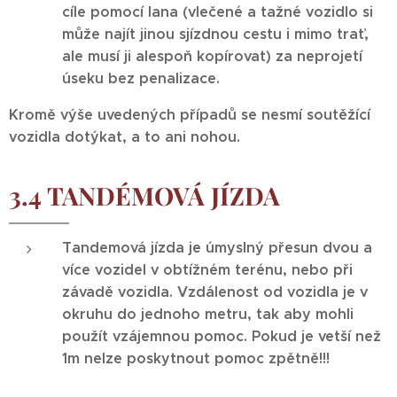
cíle pomocí lana (vlečené a tažné vozidlo si
může najít jinou sjízdnou cestu i mimo trať,
ale musí ji alespoň kopírovat) za neprojetí
úseku bez penalizace.
Kromě výše uvedených případů se nesmí soutěžící
vozidla dotýkat, a to ani nohou.
3.4 TANDÉMOVÁ JÍZDA
Tandemová jízda je úmyslný přesun dvou a
více vozidel v obtížném terénu, nebo při
závadě vozidla. Vzdálenost od vozidla je v
okruhu do jednoho metru, tak aby mohli
použít vzájemnou pomoc. Pokud je vetší než
1m nelze poskytnout pomoc zpětně!!!