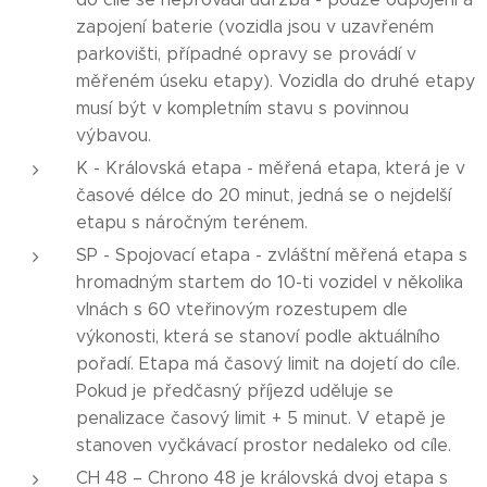
zapojení baterie (vozidla jsou v uzavřeném
parkovišti, případné opravy se provádí v
měřeném úseku etapy). Vozidla do druhé etapy
musí být v kompletním stavu s povinnou
výbavou.
K - Královská etapa - měřená etapa, která je v
časové délce do 20 minut, jedná se o nejdelší
etapu s náročným terénem.
SP - Spojovací etapa - zvláštní měřená etapa s
hromadným startem do 10-ti vozidel v několika
vlnách s 60 vteřinovým rozestupem dle
výkonosti, která se stanoví podle aktuálního
pořadí. Etapa má časový limit na dojetí do cíle.
Pokud je předčasný příjezd uděluje se
penalizace časový limit + 5 minut. V etapě je
stanoven vyčkávací prostor nedaleko od cíle.
CH 48 – Chrono 48 je královská dvoj etapa s