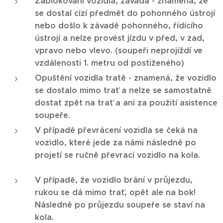
Zablokování vozidla, závada - znamená, že
se dostal cizí předmět do pohonného ústrojí
nebo došlo k závadě pohonného, řídícího
ústrojí a nelze provést jízdu v před, v zad,
vpravo nebo vlevo. (soupeři neprojíždí ve
vzdálenosti 1. metru od postiženého)
Opuštění vozidla tratě - znamená, že vozidlo
se dostalo mimo trať a nelze se samostatně
dostat zpět na trať a ani za použití asistence
soupeře.
V případě převrácení vozidla se čeká na
vozidlo, které jede za námi následně po
projetí se ručně převrací vozidlo na kola.
V případě, že vozidlo brání v průjezdu,
rukou se dá mimo trať, opět ale na bok!
Následně po průjezdu soupeře se staví na
kola.