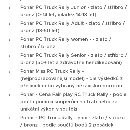
Pohár RC Truck Rally Junior -
zlato / stříbro /
bronz (0-14 let, mládež 14-18 let)
Pohár RC Truck Rally Adult -
zlato / stříbro /
bronz (18-50 let)
Pohár RC Truck Rally women -
-
zlato /
stříbro / bronz
Pohár RC Truck Rally Senior -
zlato / stříbro /
bronz (50
+ let a zdravotně hendikepovaní)
Pohár Miss RC Truck Rally -
(nejpropracovanější model) - dle výsledků z
přejímek nebo vybraný nezávislou porotou
Pohár - Cena Fair play RC Truck Rally - podle
počtu pomocí soupeřům na trati nebo za
unikátní výkon v soutěži
Pohár - RC Truck Rally Team -
zlato / stříbro
/ bronz - podle součtů bodů 2 posádek