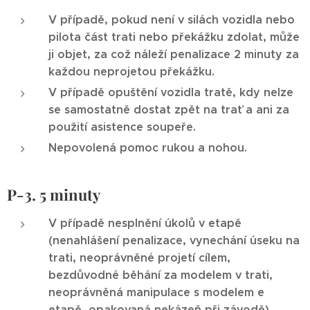
V případě, pokud není v silách vozidla nebo
pilota část trati nebo překážku zdolat, může
ji objet, za což náleží penalizace 2 minuty za
každou neprojetou překážku.
V případě opuštění vozidla tratě, kdy nelze
se samostatně dostat zpět na trať a ani za
použití asistence soupeře.
Nepovolená pomoc rukou a nohou.
P-3. 5 minuty
V případě nesplnění úkolů v etapě
(nenahlášení penalizace, vynechání úseku na
trati, neoprávněné projetí cílem,
bezdůvodné běhání za modelem v trati,
neoprávněná manipulace s modelem e
etapě, opakovaná nekázeň při závodě)