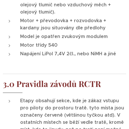
olejový tlumič nebo vzduchový měch +
olejový tlumič).
Motor + převodovka + rozvodovka +
kardany jsou situovány dle předlohy
Model je opatřen zvukovým modulem
Motor třídy 540
Napájení LiPol 7,4V 2čl., nebo NiMH a jiné
3.0 Pravidla závodů RCTR
Etapy obsahují sekce, kde je zákaz vstupu
pro piloty do prostoru tratě. tyto místa jsou
označeny červeně (většinou tyčkou atd). V
ostatních místech se běží vedle tratě, kromě