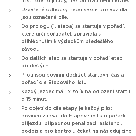
míst, kde to jinudy, než po trati není možné.
Uzavřené odbočky nebo sekce pro vozidla
jsou označené bíle.
Do prologu (1. etapa) se startuje v pořadí,
které určí pořadatel, zpravidla s
přihlédnutím k výsledkům předešlého
závodu.
Do dalších etap se startuje v pořadí etap
předešlých.
Piloti jsou povinní dodržet startovní čas a
pořadí dle Etapového listu.
Každý jezdec má 1 x žolík na odložení startu
o 15 minut.
Po dojetí do cíle etapy je každý pilot
povinen zapsat do Etapového listu pořadí
příjezdu, případnou penalizaci, asistenci,
podpis a pro kontrolu čekat na následujícího