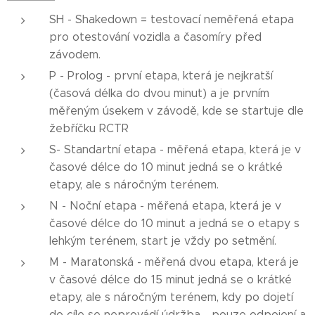
SH - Shakedown = testovací neměřená etapa
pro otestování vozidla a časomíry před
závodem.
P - Prolog - první etapa, která je nejkratší
(časová délka do dvou minut) a je prvním
měřeným úsekem v závodě, kde se startuje dle
žebříčku RCTR
S- Standartní etapa - měřená etapa, která je v
časové délce do 10 minut jedná se o krátké
etapy, ale s náročným terénem.
N - Noční etapa - měřená etapa, která je v
časové délce do 10 minut a jedná se o etapy s
lehkým terénem, start je vždy po setmění.
M - Maratonská - měřená dvou etapa, která je
v časové délce do 15 minut jedná se o krátké
etapy, ale s náročným terénem, kdy po dojetí
do cíle se neprovádí údržba - pouze odpojení a